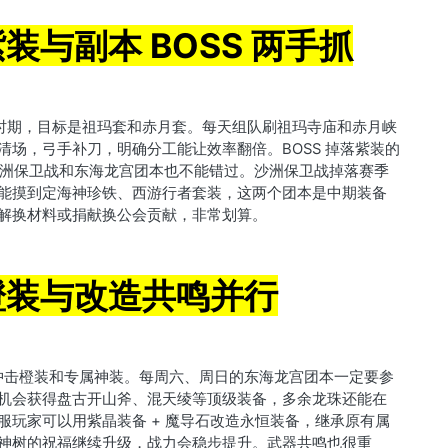
装与副本 BOSS 两手抓
的关键时期，目标是祖玛套和赤月套。每天组队刷祖玛寺庙和赤月峡
清场，弓手补刀，明确分工能让效率翻倍。BOSS 掉落紫装的
，沙洲保卫战和东海龙宫团本也不能错过。沙洲保卫战掉落赛季
能摸到定海神珍铁、西游行者套装，这两个团本是中期装备
解换材料或捐献换公会贡献，非常划算。
橙装与改造共鸣并行
先冲击橙装和专属神装。每周六、周日的东海龙宫团本一定要参
机会获得盘古开山斧、混天绫等顶级装备，多余龙珠还能在
服玩家可以用紫晶装备 + 魔导石改造永恒装备，继承原有属
神树的祝福继续升级，战力会稳步提升。武器共鸣也很重