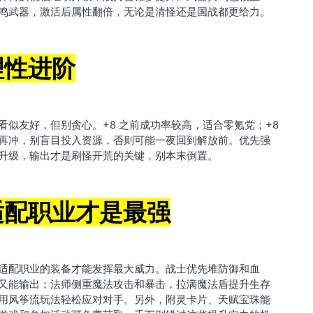
鸣武器，激活后属性翻倍，无论是清怪还是国战都更给力。
理性进阶
看似友好，但别贪心。+8 之前成功率较高，适合零氪党；+8
再冲，别盲目投入资源，否则可能一夜回到解放前。优先强
升级，输出才是刷怪开荒的关键，别本末倒置。
适配职业才是最强
适配职业的装备才能发挥最大威力。战士优先堆防御和血
又能输出；法师侧重魔法攻击和暴击，拉满魔法盾提升生存
用风筝流玩法轻松应对对手。另外，附灵卡片、天赋宝珠能