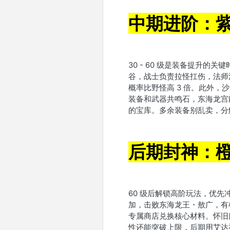
中期进阶：紫
30 - 60 级是装备提升
谷，战士负责拉怪扛伤，法师
概率比野怪高 3 倍。此外
装备和武器共鸣石，东海龙宫
的宝库。多余装备别乱卖，分
后期封神：
60 级后解锁高阶玩法，优
加，击败东海龙王・敖广，有
专属商店兑换核心材料。怀旧
性还能突破上限，后期用艾达