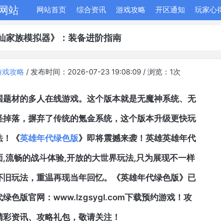
网站
网站首页
综合资讯
游戏攻略
开区通知
玩家心
仙家族模拟器》：装备进阶指南
游戏攻略
/ 发布时间：2026-07-23 19:08:09 / 浏览：
1
次
国题材的多人在线游戏。这个版本就是无魔神系统、无
怪掉落，摒弃了传统的氪金系统，这个版本升级更快玩
法！《
英雄年代绿色版
》即将震撼来袭！英雄英雄年代
,流畅的战斗体验,开放的大世界玩法,只为展现不一样
怀旧玩法，重温再现当年回忆。《
英雄年代绿色版
》已
色版官网：www.lzgsygl.com下载预约游戏！攻
精彩资讯、攻略礼包，敬请关注！