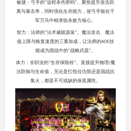
敏捷：弓手的
远程杀伤密码
。聚焦提升攻击距
“
”
离与暴击率，同时强化生存能力，使弓手能在千
军万马中精准狙杀敌方核心。
智力：法师的
法术威能源泉
。魔法攻击、魔法
“
”
值上限与恢复速度的三重加成，让法师的
技
AOE
能成为团战中的
战略武器
。
“
”
体力：全职业的
生存保险栓
。直接提升物理
魔
“
”
/
法防御与生命值，无论是扛怪拉仇恨还是国战抗
集火，都是不可或缺的保底属性。