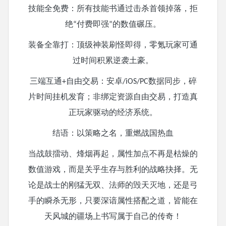
技能全免费：所有技能书通过击杀首领掉落，拒
绝
付费即强
的数值碾压。
“
”
装备全靠打：顶级神装刷怪即得，零氪玩家可通
过时间积累逆袭土豪。
三端互通
自由交易：安卓
数据同步，碎
+
/iOS/PC
片时间挂机发育；非绑定资源自由交易，打造真
正玩家驱动的经济系统。
结语：以策略之名，重燃战国热血
当战鼓擂动、烽烟再起，属性加点不再是枯燥的
数值游戏，而是关乎生存与胜利的战略抉择。无
论是战士的刚猛无双、法师的毁天灭地，还是弓
手的瞬杀无形，只要深谙属性搭配之道，皆能在
天风城的疆场上书写属于自己的传奇！