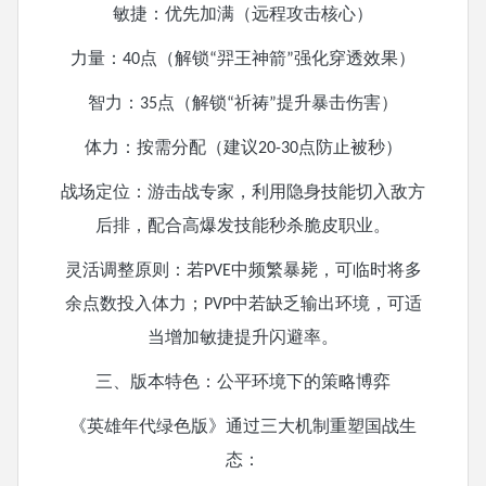
敏捷：优先加满（远程攻击核心）
力量：
点（解锁
羿王神箭
强化穿透效果）
40
“
”
智力：
点（解锁
祈祷
提升暴击伤害）
35
“
”
体力：按需分配（建议
点防止被秒）
20-30
战场定位：游击战专家，利用隐身技能切入敌方
后排，配合高爆发技能秒杀脆皮职业。
灵活调整原则：若
中频繁暴毙，可临时将多
PVE
余点数投入体力；
中若缺乏输出环境，可适
PVP
当增加敏捷提升闪避率。
三、版本特色：公平环境下的策略博弈
《英雄年代绿色版》通过三大机制重塑国战生
态：