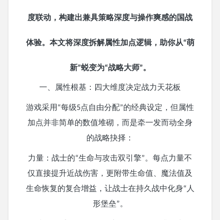
度联动，构建出兼具策略深度与操作爽感的国战
体验。本文将深度拆解属性加点逻辑，助你从
萌
“
新
蜕变为
战略大师
。
”
“
”
一、属性根基：四大维度决定战力天花板
游戏采用
每级
点自由分配
的经典设定，但属性
“
5
”
加点并非简单的数值堆砌，而是牵一发而动全身
的战略抉择：
力量：战士的
生命与攻击双引擎
。每点力量不
“
”
仅直接提升近战伤害，更附带生命值、魔法值及
生命恢复的复合增益，让战士在持久战中化身
人
“
形堡垒
。
”