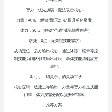
智力：优先加满（魔法攻击核心）
力量：
点（解锁
毁灭之光
提升单体爆发）
40
“
”
体力：
点（解锁
圣盾
减免物理伤害）
30
“
”
敏捷：
点（无关键技能需求）
0
战场定位：后方输出核心，通过冰冻、眩晕等控
制技能为团队创造输出环境，群体技能清剿敌方
后排。
弓手：幽灵杀手的灵动哲学
3.
核心逻辑：敏捷主导输出，力量与智力补足技能
门槛，体力按需分配以提升容错率。
推荐方案：