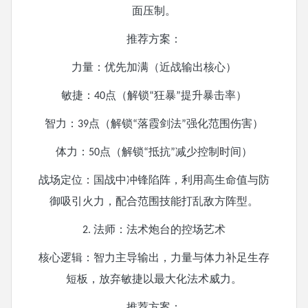
面压制。
推荐方案：
力量：优先加满（近战输出核心）
敏捷：
点（解锁
狂暴
提升暴击率）
40
“
”
智力：
点（解锁
落霞剑法
强化范围伤害）
39
“
”
体力：
点（解锁
抵抗
减少控制时间）
50
“
”
战场定位：国战中冲锋陷阵，利用高生命值与防
御吸引火力，配合范围技能打乱敌方阵型。
法师：法术炮台的控场艺术
2.
核心逻辑：智力主导输出，力量与体力补足生存
短板，放弃敏捷以最大化法术威力。
推荐方案：