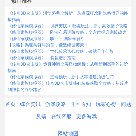
热门推荐
《传奇3D合击版》活动盛典全解析：从资源狂欢到战略博弈的终
极指南
《修仙家族模拟器》：境界突破 + 秘境玩法，新手高效进阶攻略
《修仙家族模拟器》：阵法布局进阶攻略，全方位提升宗族战力
《修仙家族模拟器》：职业 + 国家全解析
【攻略】揭秘兵符与勋章，锻造绝世英豪！
《修仙家族模拟器》：世代传承迭代攻略，铸就千年仙族
《修仙家族模拟器》：装备进阶指南
《传奇3D合击版》赤月神殿全层怪物解析：从萌新到高手的进阶
指南
《修仙家族模拟器》：三端畅玩，新手从零搭建顶级仙门
《修仙家族模拟器》传奇3D合击版核心装备获取全攻略：从碎片
到神装的终极路径
首页
综合资讯
游戏攻略
开区通知
玩家心得
问题
反馈
在线客服
更多游戏
网站地图