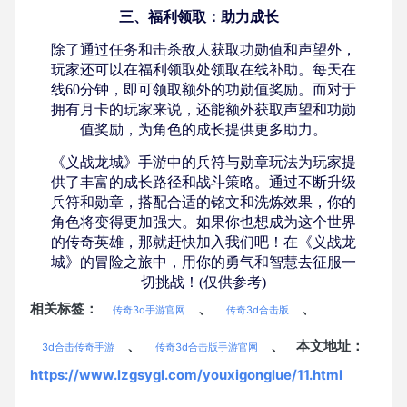
三、福利领取：助力成长
除了通过任务和击杀敌人获取功勋值和声望外，
玩家还可以在福利领取处领取在线补助。每天在
线
60分钟，即可领取额外的功勋值奖励。而对于
拥有月卡的玩家来说，还能额外获取声望和功勋
值奖励，为角色的成长提供更多助力。
《义战龙城》手游中的兵符与勋章玩法为玩家提
供了丰富的成长路径和战斗策略。通过不断升级
兵符和勋章，搭配合适的铭文和洗炼效果，你的
角色将变得更加强大。如果你也想成为这个世界
的传奇英雄，那就赶快加入我们吧！在《义战龙
城》的冒险之旅中，用你的勇气和智慧去征服一
切挑战！(仅供参考)
相关标签：
、
、
传奇3d手游官网
传奇3d合击版
、
、
本文地址：
3d合击传奇手游
传奇3d合击版手游官网
https://www.lzgsygl.com/youxigonglue/11.html