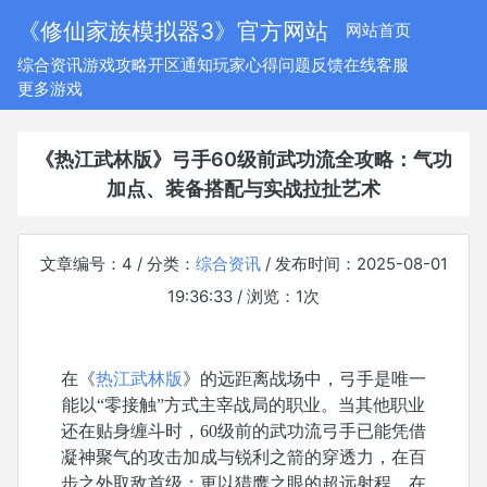
《修仙家族模拟器3》官方网站
网站首页
综合资讯
游戏攻略
开区通知
玩家心得
问题反馈
在线客服
更多游戏
《热江武林版》弓手60级前武功流全攻略：气功
加点、装备搭配与实战拉扯艺术
文章编号：4 / 分类：
综合资讯
/ 发布时间：2025-08-01
19:36:33 / 浏览：
1
次
在《
热江武林版
》的远距离战场中，弓手是唯一
能以
“零接触”方式主宰战局的职业。当其他职业
还在贴身缠斗时，60级前的武功流弓手已能凭借
凝神聚气的攻击加成与锐利之箭的穿透力，在百
步之外取敌首级；更以猎鹰之眼的超远射程，在