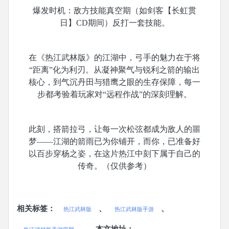
爆发时机：敌方技能真空期（如剑客【长虹贯
日】
CD期间）反打一套技能。
在《热江武林版》的江湖中，弓手的魅力在于将
“距离”化为利刃。从凝神聚气与锐利之箭的输出
核心，到气沉丹田与猎鹰之眼的生存保障，每一
步都考验着玩家对“远程作战”的深刻理解。
此刻，搭箭拉弓，让每一次松弦都成为敌人的噩
梦
——江湖的箭雨已为你铺开，而你，已准备好
以百步穿杨之姿，在这片热江中刻下属于自己的
传奇。（仅供参考）
相关标签：
、
、
热江武林版
热江武林版手游