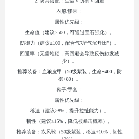
2. 防具搭配：生命＞防御＞回避
衣服
/腰带：
属性优先级：
生命值（建议
≥500，可通过宝石强化）。
防御力（建议
≥100，配合气功“气沉丹田”）。
回避率（无需堆砌，高回避会导致反伤触发减
少）。
推荐装备：血狼皮甲（
50级紫装，生命+400，防
御+80）。
鞋子
/手套：
属性优先级：
移速（建议
≥8%，提升拉扯能力）。
韧性（建议
≥15%，降低被暴击概率）。
推荐装备：疾风靴（
50级紫装，移速+10%，韧性