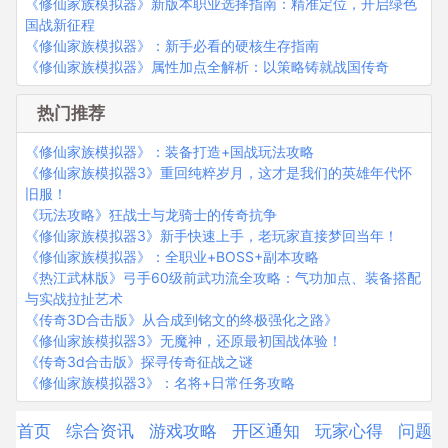
《修仙家族模拟器》新版本职业选择指南：精准定位，开启绿色
国战新征程
《修仙家族模拟器》：新手必看的硬核生存指南
《修仙家族模拟器》属性加点全解析：以策略铸就战国传奇
热门推荐
《修仙家族模拟器》：装备打造+国战玩法攻略
《修仙家族模拟器3》重回纯粹岁月，这才是我们的英雄年代怀
旧服！
《玩法攻略》狂战士与龙骑士的传奇抗争
《修仙家族模拟器3》新手快速上手，老玩家直接梦回当年！
《修仙家族模拟器》：全职业+BOSS+副本攻略
《热江武林版》弓手60级前武功流全攻略：气功加点、装备搭配
与实战拉扯艺术
《传奇3D合击版》从合成到铭文的终极强化之路》
《修仙家族模拟器3》无魔神，还原最初国战体验！
《传奇3d合击版》探寻传奇征战之谜
《修仙家族模拟器3》：名将+日常任务攻略
首页
综合资讯
游戏攻略
开区通知
玩家心得
问题