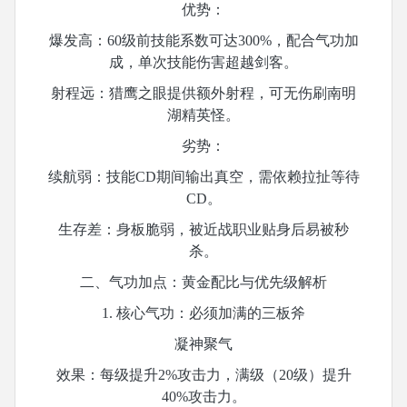
优势：
爆发高：
60级前技能系数可达300%，配合气功加
成，单次技能伤害超越剑客。
射程远：猎鹰之眼提供额外射程，可无伤刷南明
湖精英怪。
劣势：
续航弱：技能
CD期间输出真空，需依赖拉扯等待
CD。
生存差：身板脆弱，被近战职业贴身后易被秒
杀。
二、气功加点：黄金配比与优先级解析
1. 核心气功：必须加满的三板斧
凝神聚气
效果：每级提升
2%攻击力，满级（20级）提升
40%攻击力。