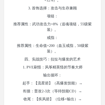
+12%）。
3. 首饰选择：攻击与生存兼顾
项链：
推荐属性：武功攻击力
+8%（追魂项链，55级紫
装）。
戒指：
推荐属性：生命值
+200（血玉戒指，50级紫
装）。
四、实战技巧：拉扯与爆发的艺术
1. PVE刷怪：风筝精英怪的节奏大师
输出循环：
起手：【流星箭】（高爆发技能）
→
衔接：普攻
2-3次（等待技能CD）→
收尾：【疾风箭】（位移
+输出）→