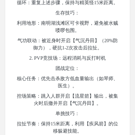
循环：重复上述步骤，保持与精英怪
15米距离。
生存技巧：
利用地形：南明湖浅滩区可卡视野，避免被水贼
喽啰包围。
气功联动：被近身时开启【气沉丹田】（
20%防
御力），硬抗1-2次攻击后拉扯。
2. PVP竞技场：远程消耗与反打时机
团战定位：
核心任务：优先击杀敌方低血量输出（如琴师、
医生）。
控场策略：跳入人群开启【流星箭】输出，被集
火时后撤并开启【气沉丹田】。
单挑技巧：
拉扯节奏：保持
15米距离，利用【疾风箭】的位
移躲避技能。